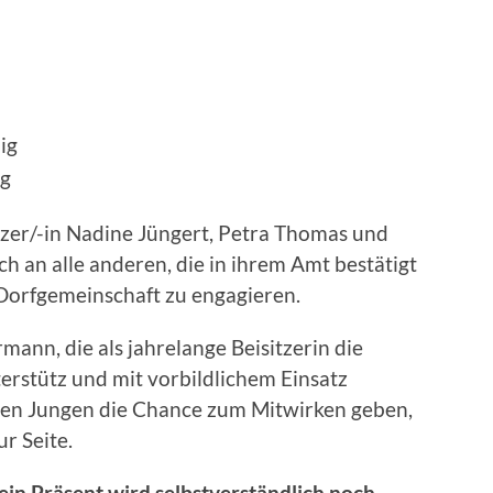
ig
ig
zer/-in Nadine Jüngert, Petra Thomas und
h an alle anderen, die in ihrem Amt bestätigt
r Dorfgemeinschaft zu engagieren.
ann, die als jahrelange Beisitzerin die
rstütz und mit vorbildlichem Einsatz
 den Jungen die Chance zum Mitwirken geben,
ur Seite.
dein Präsent wird selbstverständlich noch