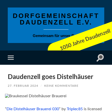
DORFGEMEINSCHAFT
DAUDENZELL E.V.
Gemeinsam für unser Dorf
Suchfe
Mobile-
ein-/a
Menü
ein-/ausblenden
Daudenzell goes Distelhäuser
27. FEBRUAR 2024
/
KEINE KOMMENTARE
“
Die Distelhäuser Brauerei 030
” by
Triplec85
is licensed